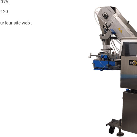
-075.
-120
r leur site web :