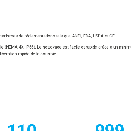
rganismes de réglementations tels que ANDI, FDA, USDA et CE.
e (NEMA 4X, IP66). Le nettoyage est facile et rapide grâce à un mini
ibération rapide de la courroie.
110
999